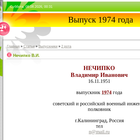
Суббота, 08.08.2026, 00:31
Выпуск 1974 года
Главная
»
Статьи
»
Выпускники
»
2 рота
Нечипко В.И.
НЕЧИПКО
Владимир Иванович
16.11.1951
выпускник
1974
года
советский и российский военный инже
полковник
г.Калининград, Россия
тел
n@mail.ru