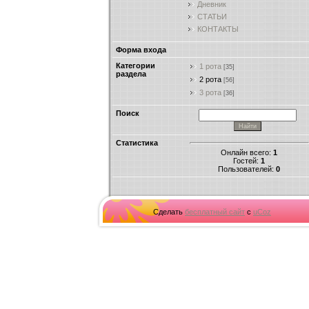
Дневник
СТАТЬИ
КОНТАКТЫ
Форма входа
Категории
1 рота
[35]
раздела
2 рота
[56]
3 рота
[36]
Поиск
Статистика
Онлайн всего:
1
Гостей:
1
Пользователей:
0
Сделать
бесплатный сайт
с
uCoz