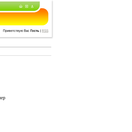
Приветствую Вас
Гость
|
RSS
нер