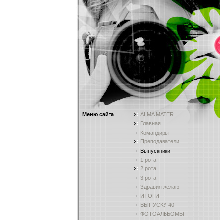
Меню сайта
ALMA MATER
Главная
Командиры
Преподаватели
Выпускники
1 рота
2 рота
3 рота
Здравия желаю
ИТОГИ
ВЫПУСКУ-40
ФОТОАЛЬБОМЫ