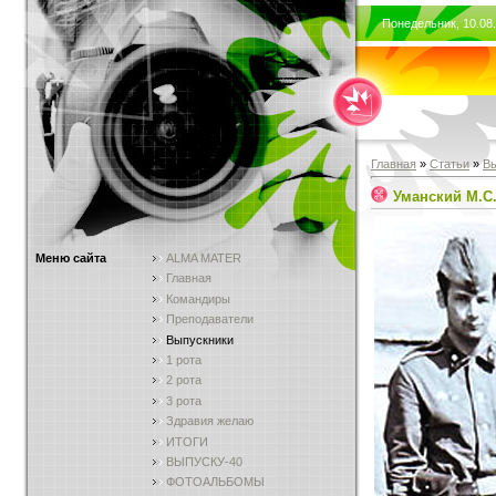
Понедельник, 10.08.
Главная
»
Статьи
»
В
Уманский М.С
Меню сайта
ALMA MATER
Главная
Командиры
Преподаватели
Выпускники
1 рота
2 рота
3 рота
Здравия желаю
ИТОГИ
ВЫПУСКУ-40
ФОТОАЛЬБОМЫ