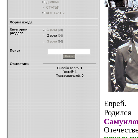
Дневник
СТАТЬИ
КОНТАКТЫ
Форма входа
Категории
1 рота
[35]
раздела
2 рота
[56]
3 рота
[36]
Поиск
Статистика
Онлайн всего:
1
Гостей:
1
Пользователей:
0
Еврей.
Родился 
Самуило
Отечеств