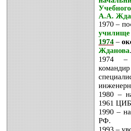
начальн
Учебног
А.А. Жда
1970
–
по
училище
1974
–
ок
Жданова
1974
–
командир
специали
инженерна
1980
–
на
1961 ЦИБ,
1990
–
на
РФ.
1993
–
уво